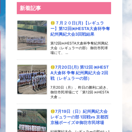
新着記事
７月２０日(月)【レギュラ
ー】第12回㈱HESTA大倉杯争奪
紀州興紀大会3回戦結果
第12回㈱HESTA大倉杯争奪紀州興紀
大会（レギュラーの部） 御坊市民球
場にて、 ...
7月20日(月) 第12回 ㈱HEST
A大倉杯 争奪 紀州興紀大会 2回
戦（レギュラーの部）
7月20日（月）、昨日の勝利に続き、
御坊市民球場にて「第12回 ㈱HESTA
大倉 ...
7月19日（日）紀州興紀大会
レギュラーの部 1回戦vs 京都西
京極ボーイズ＠御坊市民球場
紀州興紀大会、レギュラーの部がいよ