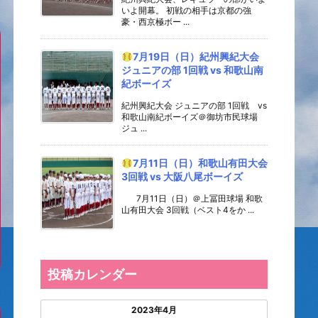
いよ開幕。 初戦の相手は京都の強
豪・西京極ボー ...
7月19日（日）紀州興紀大会
ジュニアの部 1回戦 vs 和歌山南
紀ボーイズ
紀州興紀大会 ジュニアの部 1回戦 vs
和歌山南紀ボーイズ＠御坊市民球場
ジュ ...
7月11日（日）和歌山有田大会
3回戦 vs 大阪八尾ボーイズ
7月11日（日）＠上冨田球場 和歌
山有田大会 3回戦（ベスト4をか ...
投稿カレンダー
2023年4月