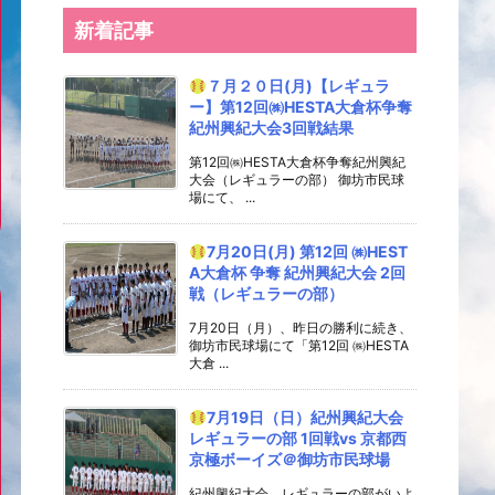
新着記事
７月２０日(月)【レギュラ
ー】第12回㈱HESTA大倉杯争奪
紀州興紀大会3回戦結果
第12回㈱HESTA大倉杯争奪紀州興紀
大会（レギュラーの部） 御坊市民球
場にて、 ...
7月20日(月) 第12回 ㈱HEST
A大倉杯 争奪 紀州興紀大会 2回
戦（レギュラーの部）
7月20日（月）、昨日の勝利に続き、
御坊市民球場にて「第12回 ㈱HESTA
大倉 ...
7月19日（日）紀州興紀大会
レギュラーの部 1回戦vs 京都西
京極ボーイズ＠御坊市民球場
紀州興紀大会、レギュラーの部がいよ