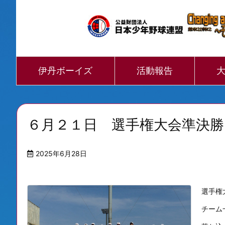
伊丹ボーイズ
活動報告
６月２１日 選手権大会準決
2025年6月28日
選手権
チーム