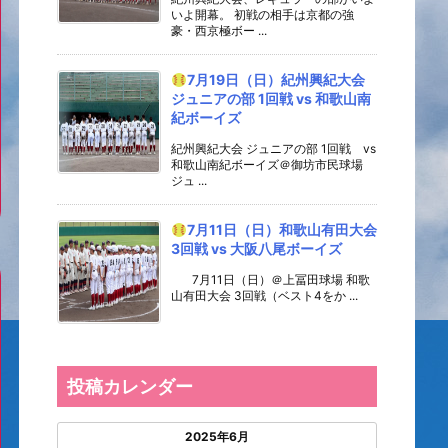
いよ開幕。 初戦の相手は京都の強
豪・西京極ボー ...
7月19日（日）紀州興紀大会
ジュニアの部 1回戦 vs 和歌山南
紀ボーイズ
紀州興紀大会 ジュニアの部 1回戦 vs
和歌山南紀ボーイズ＠御坊市民球場
ジュ ...
7月11日（日）和歌山有田大会
3回戦 vs 大阪八尾ボーイズ
7月11日（日）＠上冨田球場 和歌
山有田大会 3回戦（ベスト4をか ...
投稿カレンダー
2025年6月