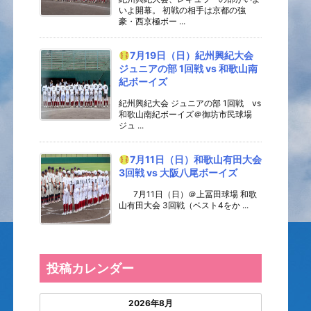
いよ開幕。 初戦の相手は京都の強
豪・西京極ボー ...
7月19日（日）紀州興紀大会
ジュニアの部 1回戦 vs 和歌山南
紀ボーイズ
紀州興紀大会 ジュニアの部 1回戦 vs
和歌山南紀ボーイズ＠御坊市民球場
ジュ ...
7月11日（日）和歌山有田大会
3回戦 vs 大阪八尾ボーイズ
7月11日（日）＠上冨田球場 和歌
山有田大会 3回戦（ベスト4をか ...
投稿カレンダー
2026年8月