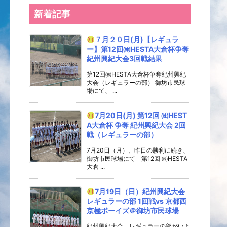
新着記事
７月２０日(月)【レギュラ
ー】第12回㈱HESTA大倉杯争奪
紀州興紀大会3回戦結果
第12回㈱HESTA大倉杯争奪紀州興紀
大会（レギュラーの部） 御坊市民球
場にて、 ...
7月20日(月) 第12回 ㈱HEST
A大倉杯 争奪 紀州興紀大会 2回
戦（レギュラーの部）
7月20日（月）、昨日の勝利に続き、
御坊市民球場にて「第12回 ㈱HESTA
大倉 ...
7月19日（日）紀州興紀大会
レギュラーの部 1回戦vs 京都西
京極ボーイズ＠御坊市民球場
紀州興紀大会、レギュラーの部がいよ