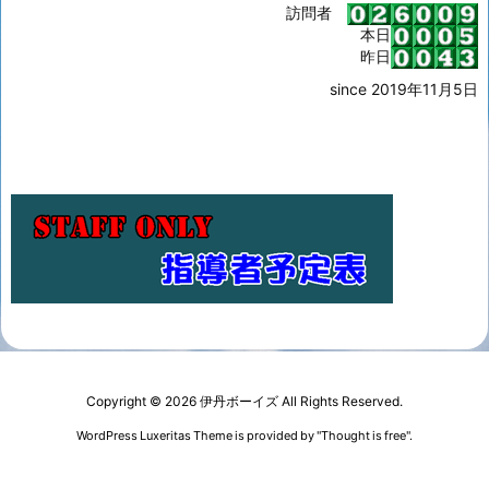
訪問者
本日
昨日
since 2019年11月5日
Copyright ©
2026
伊丹ボーイズ
All Rights Reserved.
WordPress Luxeritas Theme is provided by "
Thought is free
".