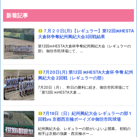
新着記事
７月２０日(月)【レギュラー】第12回㈱HESTA
大倉杯争奪紀州興紀大会3回戦結果
第12回㈱HESTA大倉杯争奪紀州興紀大会（レギュラーの
部） 御坊市民球場にて、 ...
7月20日(月) 第12回 ㈱HESTA大倉杯 争奪 紀州
興紀大会 2回戦（レギュラーの部）
7月20日（月）、昨日の勝利に続き、御坊市民球場にて
「第12回 ㈱HESTA大倉 ...
7月19日（日）紀州興紀大会 レギュラーの部 1
回戦vs 京都西京極ボーイズ＠御坊市民球場
紀州興紀大会、レギュラーの部がいよいよ開幕。 初戦の
相手は京都の強豪・西京極ボー ...