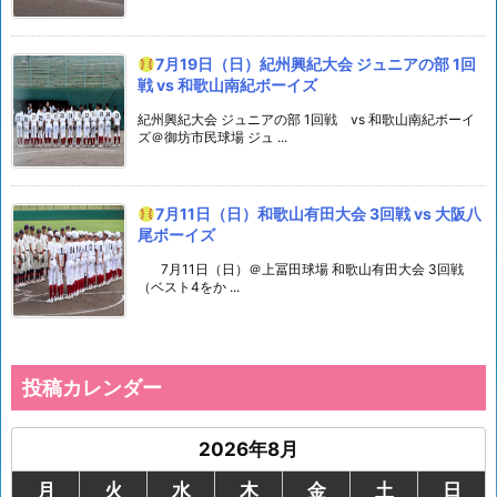
7月19日（日）紀州興紀大会 ジュニアの部 1回
戦 vs 和歌山南紀ボーイズ
紀州興紀大会 ジュニアの部 1回戦 vs 和歌山南紀ボーイ
ズ＠御坊市民球場 ジュ ...
7月11日（日）和歌山有田大会 3回戦 vs 大阪八
尾ボーイズ
7月11日（日）＠上冨田球場 和歌山有田大会 3回戦
（ベスト4をか ...
投稿カレンダー
2026年8月
月
火
水
木
金
土
日