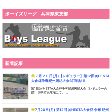
ボーイズリーグ 兵庫県東支部
新着記事
７月２０日(月)【レギュラー】第12回㈱HESTA
大倉杯争奪紀州興紀大会3回戦結果
第12回㈱HESTA大倉杯争奪紀州興紀大会（レギュラーの
部） 御坊市民球場にて、 ...
7月20日(月) 第12回 ㈱HESTA大倉杯 争奪 紀州