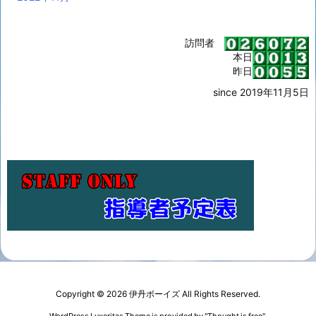
訪問者
本日
昨日
since 2019年11月5日
Copyright ©
2026
伊丹ボーイズ
All Rights Reserved.
WordPress Luxeritas Theme is provided by "
Thought is free
".