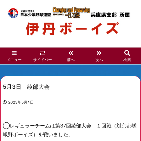
メニュー
サイドバー
前へ
次へ
検索
5月3日 綾部大会
2023年5月4日
◯レギュラーチームは第37回綾部大会 １回戦（対京都嵯
峨野ボーイズ）を戦いました。