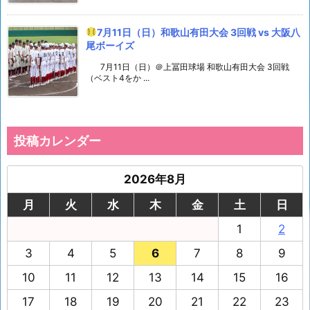
7月11日（日）和歌山有田大会 3回戦 vs 大阪八
尾ボーイズ
7月11日（日）＠上冨田球場 和歌山有田大会 3回戦
（ベスト4をか ...
投稿カレンダー
2026年8月
月
火
水
木
金
土
日
1
2
3
4
5
6
7
8
9
10
11
12
13
14
15
16
17
18
19
20
21
22
23