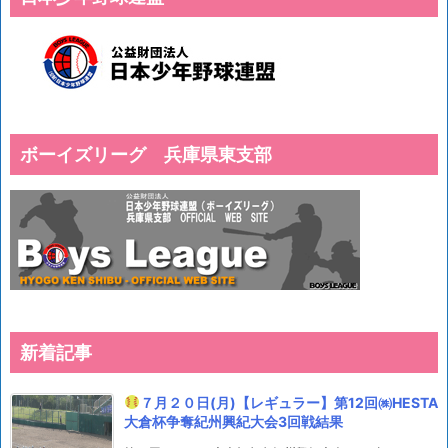
ボーイズリーグ 兵庫県東支部
新着記事
７月２０日(月)【レギュラー】第12回㈱HESTA
大倉杯争奪紀州興紀大会3回戦結果