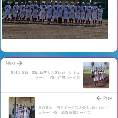
Next
９月１５日 関西秋季大会２回戦（レギュ
ラー） VS 芦屋ボーイズ
Prev
９月６日 明石ボーイズ大会１回戦（レギ
ュラー）VS 滋賀南郷ボーイズ