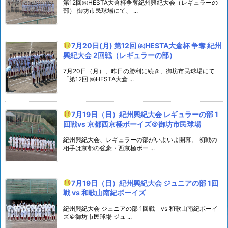
第12回㈱HESTA大倉杯争奪紀州興紀大会（レギュラーの
部） 御坊市民球場にて、 ...
7月20日(月) 第12回 ㈱HESTA大倉杯 争奪 紀州
興紀大会 2回戦（レギュラーの部）
7月20日（月）、昨日の勝利に続き、御坊市民球場にて
「第12回 ㈱HESTA大倉 ...
7月19日（日）紀州興紀大会 レギュラーの部 1
回戦vs 京都西京極ボーイズ＠御坊市民球場
紀州興紀大会、レギュラーの部がいよいよ開幕。 初戦の
相手は京都の強豪・西京極ボー ...
7月19日（日）紀州興紀大会 ジュニアの部 1回
戦 vs 和歌山南紀ボーイズ
紀州興紀大会 ジュニアの部 1回戦 vs 和歌山南紀ボーイ
ズ＠御坊市民球場 ジュ ...