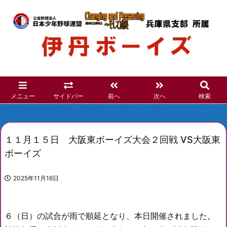
メニュー
サイドバー
前へ
次へ
検索
１１月１５日 大阪東ボーイズ大会２回戦 VS大阪東
ボーイズ
2025年11月16日
６（日）の試
合
が雨で順
延と
なり、本日開催されました。