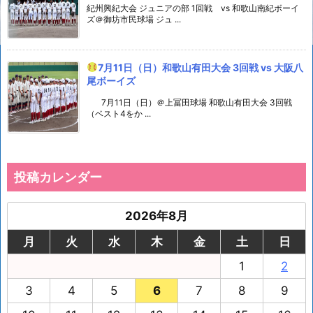
紀州興紀大会 ジュニアの部 1回戦 vs 和歌山南紀ボーイ
ズ＠御坊市民球場 ジュ ...
7月11日（日）和歌山有田大会 3回戦 vs 大阪八
尾ボーイズ
7月11日（日）＠上冨田球場 和歌山有田大会 3回戦
（ベスト4をか ...
投稿カレンダー
2026年8月
月
火
水
木
金
土
日
1
2
3
4
5
6
7
8
9