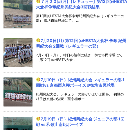
７月２０日(月)【レギュラー】第12回㈱HESTA
大倉杯争奪紀州興紀大会3回戦結果
第12回㈱HESTA大倉杯争奪紀州興紀大会（レギュラーの
部） 御坊市民球場にて、 ...
7月20日(月) 第12回 ㈱HESTA大倉杯 争奪 紀州
興紀大会 2回戦（レギュラーの部）
7月20日（月）、昨日の勝利に続き、御坊市民球場にて
「第12回 ㈱HESTA大倉 ...
7月19日（日）紀州興紀大会 レギュラーの部 1
回戦vs 京都西京極ボーイズ＠御坊市民球場
紀州興紀大会、レギュラーの部がいよいよ開幕。 初戦の
相手は京都の強豪・西京極ボー ...
7月19日（日）紀州興紀大会 ジュニアの部 1回
戦 vs 和歌山南紀ボーイズ