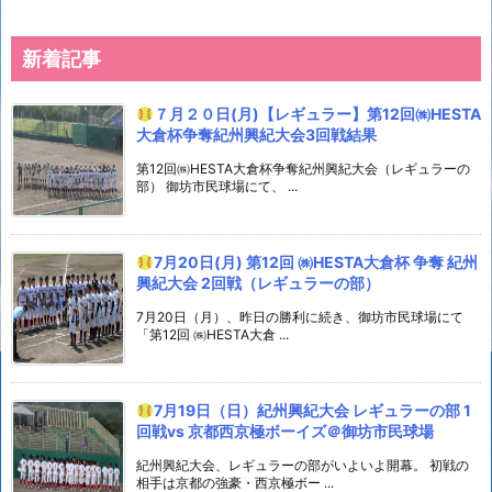
新着記事
７月２０日(月)【レギュラー】第12回㈱HESTA
大倉杯争奪紀州興紀大会3回戦結果
第12回㈱HESTA大倉杯争奪紀州興紀大会（レギュラーの
部） 御坊市民球場にて、 ...
7月20日(月) 第12回 ㈱HESTA大倉杯 争奪 紀州
興紀大会 2回戦（レギュラーの部）
7月20日（月）、昨日の勝利に続き、御坊市民球場にて
「第12回 ㈱HESTA大倉 ...
7月19日（日）紀州興紀大会 レギュラーの部 1
回戦vs 京都西京極ボーイズ＠御坊市民球場
紀州興紀大会、レギュラーの部がいよいよ開幕。 初戦の
相手は京都の強豪・西京極ボー ...