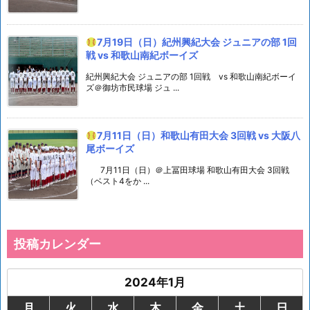
7月19日（日）紀州興紀大会 ジュニアの部 1回
戦 vs 和歌山南紀ボーイズ
紀州興紀大会 ジュニアの部 1回戦 vs 和歌山南紀ボーイ
ズ＠御坊市民球場 ジュ ...
7月11日（日）和歌山有田大会 3回戦 vs 大阪八
尾ボーイズ
7月11日（日）＠上冨田球場 和歌山有田大会 3回戦
（ベスト4をか ...
投稿カレンダー
2024年1月
月
火
水
木
金
土
日