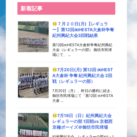
新着記事
７月２０日(月)【レギュラ
ー】第12回㈱HESTA大倉杯争奪
紀州興紀大会3回戦結果
第12回㈱HESTA大倉杯争奪紀州興紀
大会（レギュラーの部） 御坊市民球
場にて、 ...
7月20日(月) 第12回 ㈱HEST
A大倉杯 争奪 紀州興紀大会 2回
戦（レギュラーの部）
7月20日（月）、昨日の勝利に続き、
御坊市民球場にて「第12回 ㈱HESTA
大倉 ...
7月19日（日）紀州興紀大会
レギュラーの部 1回戦vs 京都西
京極ボーイズ＠御坊市民球場
紀州興紀大会、レギュラーの部がいよ