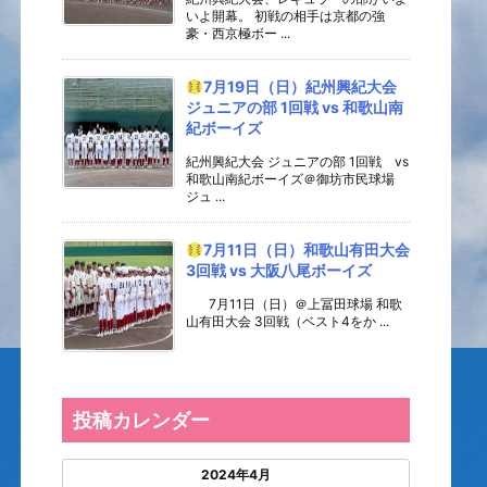
いよ開幕。 初戦の相手は京都の強
豪・西京極ボー ...
7月19日（日）紀州興紀大会
ジュニアの部 1回戦 vs 和歌山南
紀ボーイズ
紀州興紀大会 ジュニアの部 1回戦 vs
和歌山南紀ボーイズ＠御坊市民球場
ジュ ...
7月11日（日）和歌山有田大会
3回戦 vs 大阪八尾ボーイズ
7月11日（日）＠上冨田球場 和歌
山有田大会 3回戦（ベスト4をか ...
投稿カレンダー
2024年4月