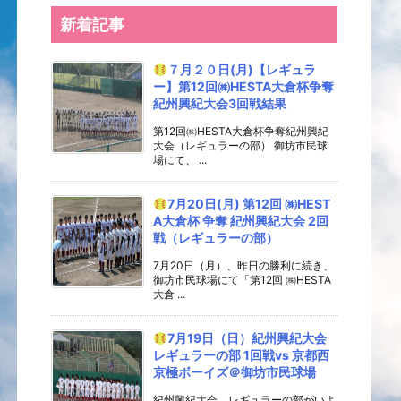
新着記事
７月２０日(月)【レギュラ
ー】第12回㈱HESTA大倉杯争奪
紀州興紀大会3回戦結果
第12回㈱HESTA大倉杯争奪紀州興紀
大会（レギュラーの部） 御坊市民球
場にて、 ...
7月20日(月) 第12回 ㈱HEST
A大倉杯 争奪 紀州興紀大会 2回
戦（レギュラーの部）
7月20日（月）、昨日の勝利に続き、
御坊市民球場にて「第12回 ㈱HESTA
大倉 ...
7月19日（日）紀州興紀大会
レギュラーの部 1回戦vs 京都西
京極ボーイズ＠御坊市民球場
紀州興紀大会、レギュラーの部がいよ