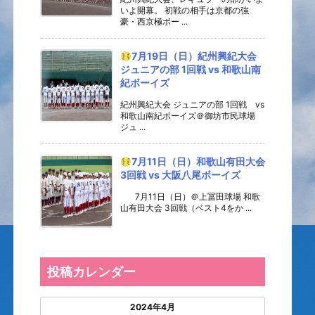
いよ開幕。 初戦の相手は京都の強
豪・西京極ボー ...
7月19日（日）紀州興紀大会
ジュニアの部 1回戦 vs 和歌山南
紀ボーイズ
紀州興紀大会 ジュニアの部 1回戦 vs
和歌山南紀ボーイズ＠御坊市民球場
ジュ ...
7月11日（日）和歌山有田大会
3回戦 vs 大阪八尾ボーイズ
7月11日（日）＠上冨田球場 和歌
山有田大会 3回戦（ベスト4をか ...
投稿カレンダー
2024年4月