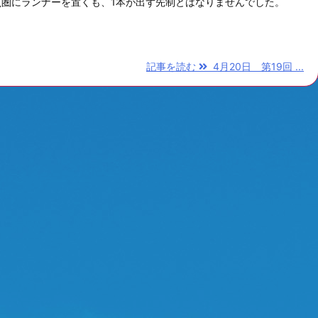
圏にランナーを置くも、1本が出ず先制とはなりませんでした。
記事を読む
4月20日 第19回 ...