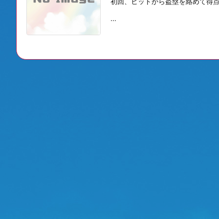
初回、ヒットから盗塁を絡めて得点
...